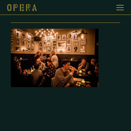
T2015004-0144
WELKOM BIJ CAFE DE OPERA
GALERIJ
MENUKAART
CONTACT