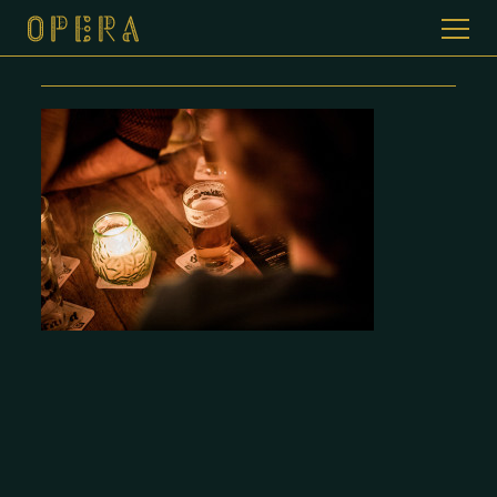
T2015004-0181
WELKOM BIJ CAFE DE OPERA
GALERIJ
MENUKAART
CONTACT