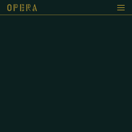
WELKOM BIJ CAFE DE OPERA
GALERIJ
MENUKAART
CONTACT