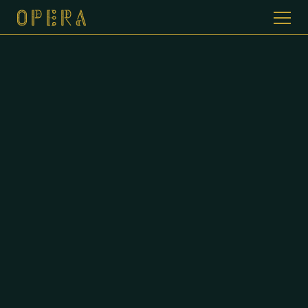
WELKOM BIJ CAFE DE OPERA
GALERIJ
MENUKAART
CONTACT