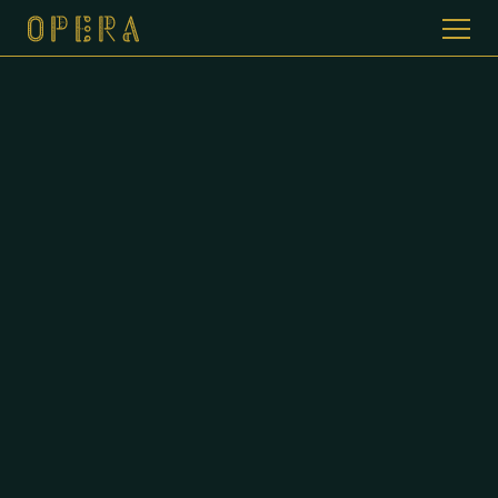
WELKOM BIJ CAFE DE OPERA
GALERIJ
MENUKAART
CONTACT