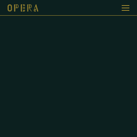
WELKOM BIJ CAFE DE OPERA
GALERIJ
MENUKAART
CONTACT