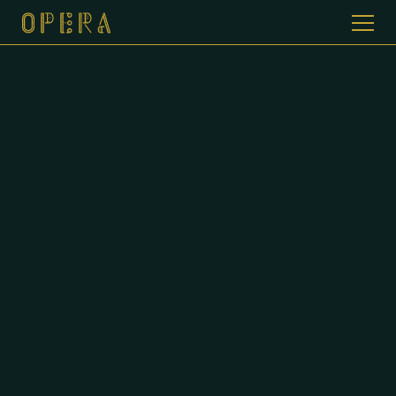
WELKOM BIJ CAFE DE OPERA
GALERIJ
MENUKAART
CONTACT