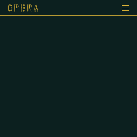
WELKOM BIJ CAFE DE OPERA
GALERIJ
MENUKAART
CONTACT