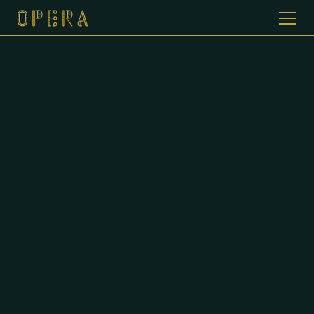
WELKOM BIJ CAFE DE OPERA
GALERIJ
MENUKAART
CONTACT