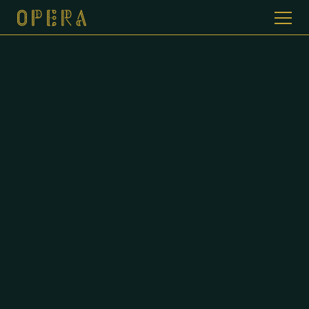
WELKOM BIJ CAFE DE OPERA
GALERIJ
MENUKAART
CONTACT