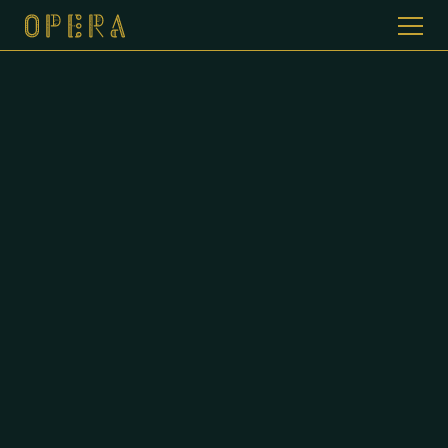
WELKOM BIJ CAFE DE OPERA
GALERIJ
MENUKAART
CONTACT