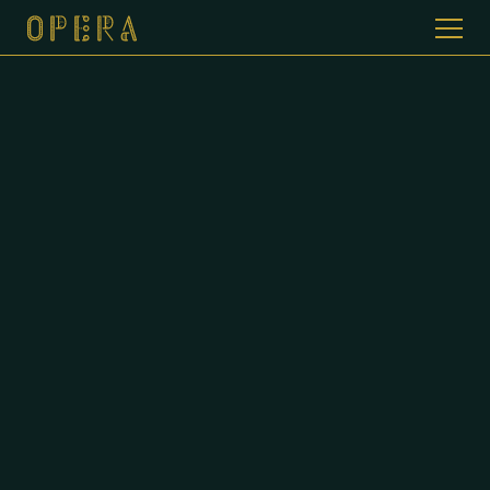
WELKOM BIJ CAFE DE OPERA
GALERIJ
MENUKAART
CONTACT