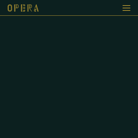
WELKOM BIJ CAFE DE OPERA
GALERIJ
MENUKAART
CONTACT