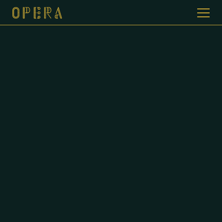
WELKOM BIJ CAFE DE OPERA
GALERIJ
MENUKAART
CONTACT